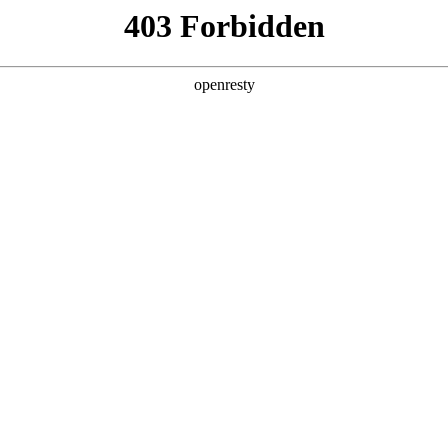
产品及服务
行业解决方案
合作伙伴
投资者关系
初一公里”的智能新范式